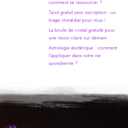
comment se ressourcer ?
Tarot gratuit sans inscription : un
tirage immédiat pour vous !
La boule de cristal gratuite pour
une vision claire sur demain
Astrologie ésotérique : comment
l’appliquer dans votre vie
quotidienne ?