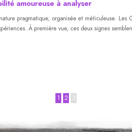
ilité amoureuse à analyser
nature pragmatique, organisée et méticuleuse. Les Gé
es expériences. À première vue, ces deux signes sembl
1
2
3