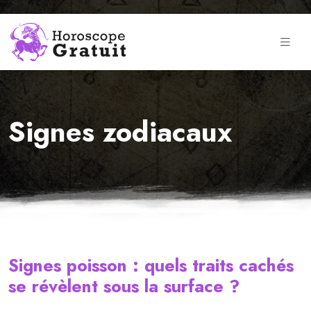
Signes zodiacaux
Signes poisson : quels traits cachés
se révèlent sous la surface ?